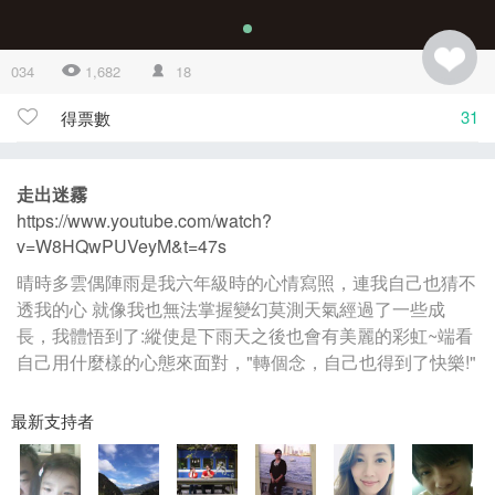
034
1,682
18
31
得票數
走出迷霧
https://www.youtube.com/watch?
v=W8HQwPUVeyM&t=47s
晴時多雲偶陣雨是我六年級時的心情寫照，連我自己也猜不
透我的心 就像我也無法掌握變幻莫測天氣經過了一些成
長，我體悟到了:縱使是下雨天之後也會有美麗的彩虹~端看
自己用什麼樣的心態來面對，"轉個念，自己也得到了快樂!"
最新支持者