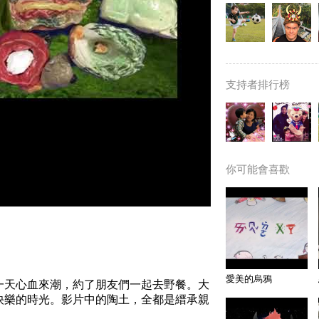
支持者排行榜
你可能會喜歡
愛美的烏鴉
一天心血來潮，約了朋友們一起去野餐。大
快樂的時光。影片中的陶土，全都是縉承親