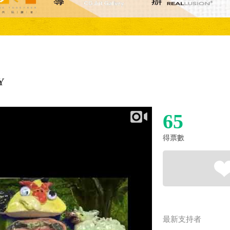
Y
65
得票數
最新支持者