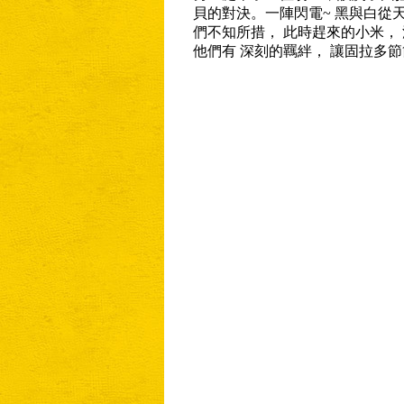
貝的對決。一陣閃電~ 黑與白從
們不知所措， 此時趕來的小米， 
他們有 深刻的羈絆， 讓固拉多