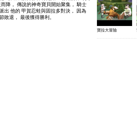
天而降， 傳說的神奇寶貝開始聚集， 騎士
派出 他的 甲賀忍蛙與固拉多對決， 因為
節節敗退， 最後獲得勝利。
寶拉大冒險