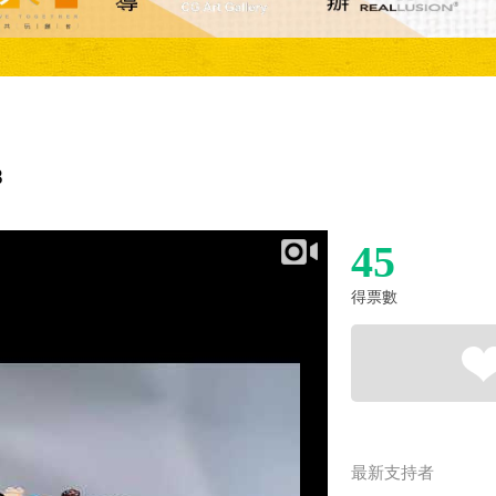
8
45
得票數
最新支持者