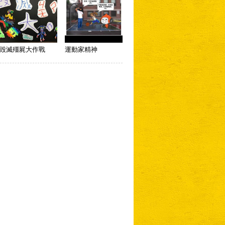
毀滅殭屍大作戰
運動家精神