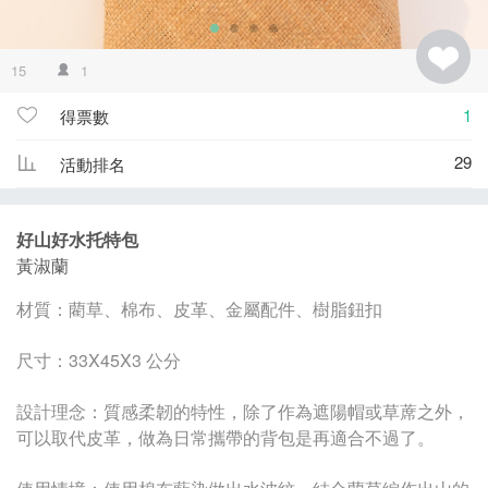
15
1
1
得票數
29
活動排名
好山好水托特包
黃淑蘭
材質：藺草、棉布、皮革、金屬配件、樹脂鈕扣
尺寸：33X45X3 公分
設計理念：質感柔韌的特性，除了作為遮陽帽或草蓆之外，
可以取代皮革，做為日常攜帶的背包是再適合不過了。