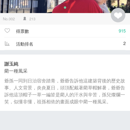
No.002
213
915
得票數
2
活動排名
謝玉純
藺一種風采
爺孫一同到日治宿舍踏青，爺爺告訴他這建築背後的歷史故
事、人文背景，炎炎夏日，頭頂配戴著藺草帽解暑，爺爺告
訴他這頂帽子一草一編皆是藺人的汗水與辛苦，孫兒燦爛一
笑，似懂非懂，祖孫相依的畫面成眼中藺一種風采。