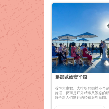
夏都城旅安平館
看準大桌數、大排場的婚禮不再
首選，反而是戶外精緻又難忘的
符合新人們嚮往的婚禮派對氛園。 .