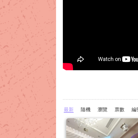
最新
隨機
瀏覽
票數
編