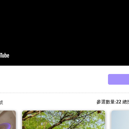
22
參選數量:
總
號