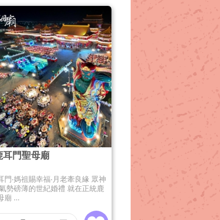
鹿耳門聖母廟
耳門‧媽祖賜幸福‧月老牽良緣 眾神
最氣勢磅薄的世紀婚禮 就在正統鹿
 ...