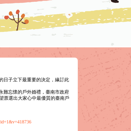
的日子立下最重要的決定，緣訂此
永難忘懷的戶外婚禮，臺南市政府
，期望票選出大家心中最優質的臺南戶
nt?id=1&v=418736