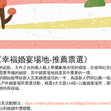
定《幸福婚宴場地-推薦票選》
起點，天作之合的兩人戴上專屬象徵永恆的戒指，在值得紀念
需要準備的細節，其中婚宴場地就是其中重要的一環。
開始能帶給新人完美婚禮成功的一半，為讓新人們得以圓一場
出戶外婚宴場所票選活動，精選4大主題x14區×22處婚宴場所
期待與祝福。
請見活動辦法：
https://contest.plus1today.tw/wedding520/way/conte
以利後續中獎聯繫。