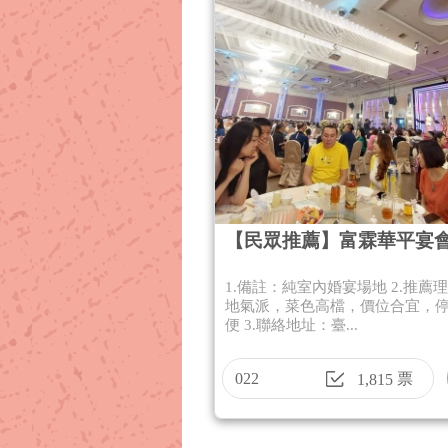
【民眾推薦】富霖華平宴
1.備註：純室內婚宴場地 2.推薦
地氣派，菜色高檔，價位合宜，
便 3.聯絡地址：臺...
022
票
1,815