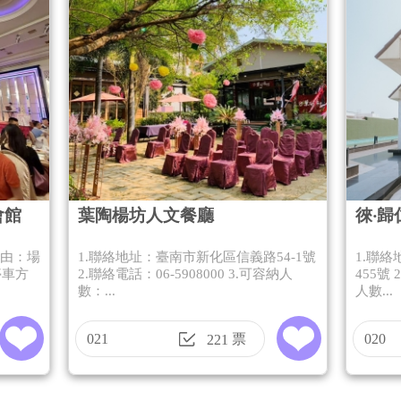
會館
葉陶楊坊人文餐廳
徠‧歸
理由：場
1.聯絡地址：臺南市新化區信義路54-1號
1.聯
停車方
2.聯絡電話：06-5908000 3.可容納人
455號 
數：...
人數...
021
票
020
221