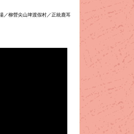
場／柳營尖山埤渡假村／正統鹿耳