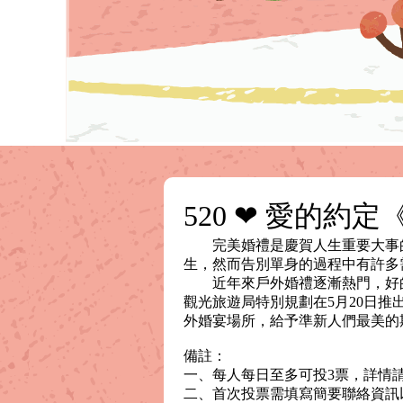
520 ❤ 愛的約
完美婚禮是慶賀人生重要大事的
生，然而告別單身的過程中有許多
近年來戶外婚禮逐漸熱門，好的
觀光旅遊局特別規劃在5月20日推
外婚宴場所，給予準新人們最美的
備註：
一、每人每日至多可投3票，詳情
二、首次投票需填寫簡要聯絡資訊