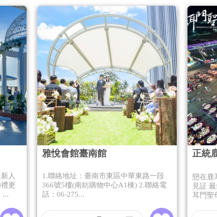
雅悅會館臺南館
正統
是新人
1.聯絡地址：臺南市東區中華東路一段
戀在鹿
婚禮更
366號5樓(南紡購物中心A1棟) 2.聯絡電
見証 
..
話：06-275...
耳門聖母廟