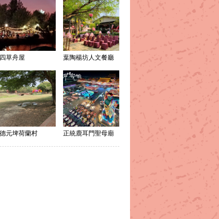
四草舟屋
葉陶楊坊人文餐廳
德元埤荷蘭村
正統鹿耳門聖母廟