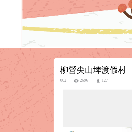
柳營尖山埤渡假村
002
2696
127