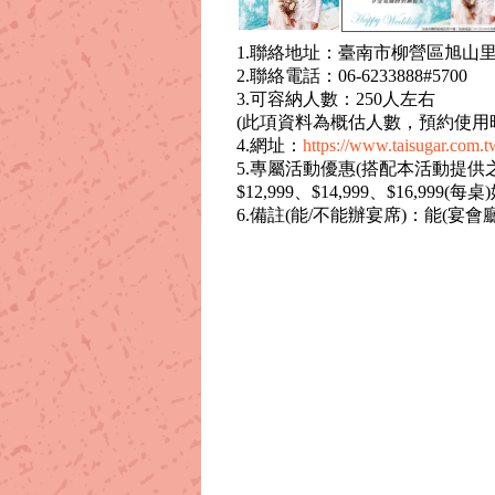
1.聯絡地址：臺南市柳營區旭山里
2.聯絡電話：06-6233888#5700
3.可容納人數：250人左右
(此項資料為概估人數，預約使用
4.網址：
https://www.taisugar.com.tw
5.專屬活動優惠(搭配本活動提供
$12,999、$14,999、$16,99
6.備註(能/不能辦宴席)：能(宴會