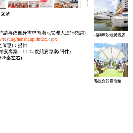
60號
時請再依自身需求向場地管理人進行確認)
福爾摩沙遊艇酒店
/resting/jianshanpi/index.aspx
之優惠)：提供
9(每桌)婚宴專案；112年度囍宴專案(附件)
廳26桌左右)
雅悅會館臺南館