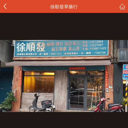
徐順發草藥行