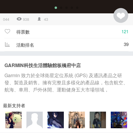
044
938
43
121
得票數
39
活動排名
GARMIN科技生活體驗館板橋府中店
Garmin 致力於全球衛星定位系統 (GPS) 及通訊產品之研
發、製造及銷售。擁有完整且多樣化的產品線，包含航空、
航海、車用、戶外休閒、運動健身五大市場領域，
最新支持者