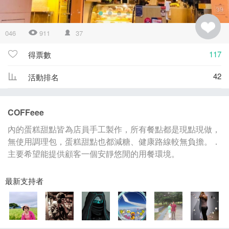
046
911
37
117
得票數
42
活動排名
COFFeee
內的蛋糕甜點皆為店員手工製作，所有餐點都是現點現做，
無使用調理包，蛋糕甜點也都減糖、健康路線較無負擔。．
主要希望能提供顧客一個安靜悠閒的用餐環境。
最新支持者