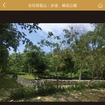
古坑荷苞山：步道、桐花公園