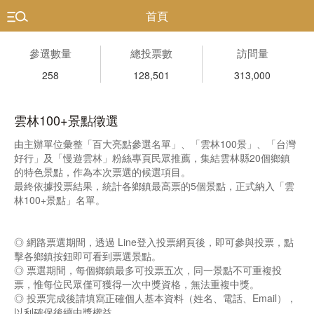
首頁
參選數量
總投票數
訪問量
258
128,501
313,000
雲林100+景點徵選
由主辦單位彙整「百大亮點參選名單」、「雲林100景」、「台灣
好行」及「慢遊雲林」粉絲專頁民眾推薦，集結雲林縣20個鄉鎮
的特色景點，作為本次票選的候選項目。
最終依據投票結果，統計各鄉鎮最高票的5個景點，正式納入「雲
林100+景點」名單。
◎ 網路票選期間，透過 Line登入投票網頁後，即可參與投票，點
擊各鄉鎮按鈕即可看到票選景點。
◎ 票選期間，每個鄉鎮最多可投票五次，同一景點不可重複投
票，惟每位民眾僅可獲得一次中獎資格，無法重複中獎。
◎ 投票完成後請填寫正確個人基本資料（姓名、電話、Email），
以利確保後續中獎權益。