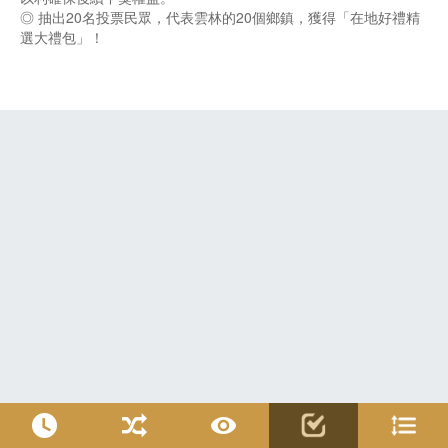
◎ 抽出20名投票民眾，代表雲林的20個鄉鎮，獲得「在地好禮精
選大禮包」！