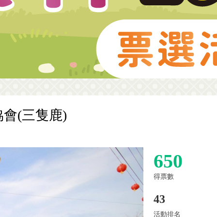
會(三隻鹿)
650
得票數
43
活動排名