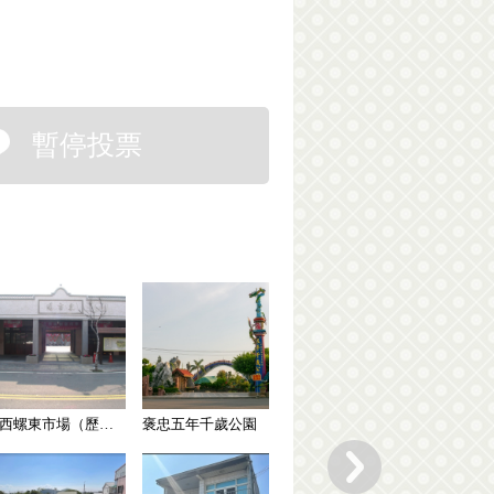
暫停投票
西螺東市場（歷史建築）
褒忠五年千歲公園