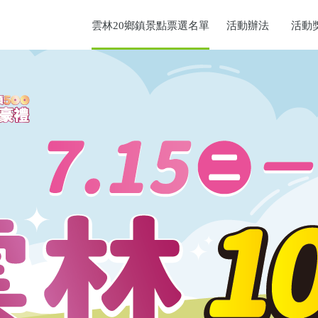
雲林20鄉鎮景點票選名單
活動辦法
活動