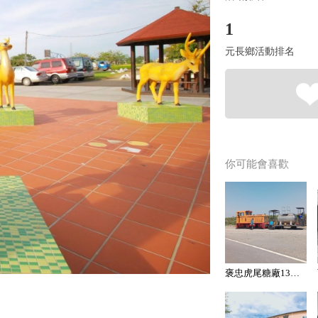
1
元長鄉活動排名
你可能會喜歡
褒忠虎尾糖廠13番裝車場