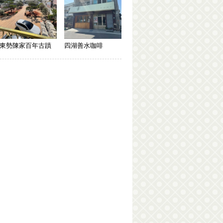
東勢陳家百年古蹟
四湖善水咖啡