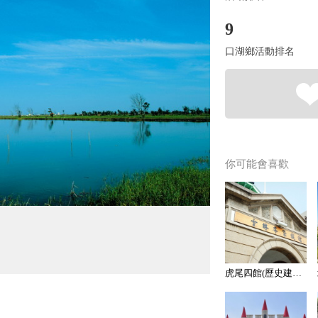
9
口湖鄉活動排名
你可能會喜歡
虎尾四館(歷史建築)：雲林布袋戲館(地文館)＋雲林故事館(地文館)＋雲林記憶cool(地文館＋借問站)＋虎尾合同廳舍