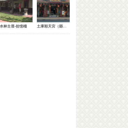
水林古厝-拾憶棧
土庫順天宮（縣定古蹟）