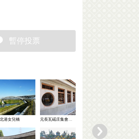
暫停投票
北港女兒橋
元長瓦磘庄集會所（歷史建築）