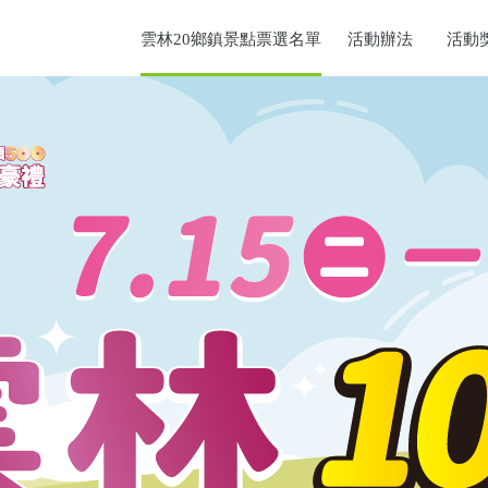
雲林20鄉鎮景點票選名單
活動辦法
活動