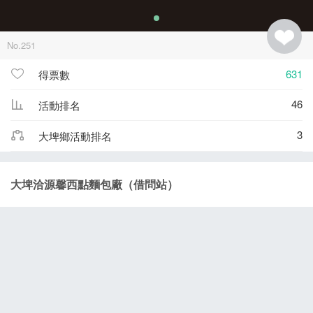
No.251
631
得票數
46
活動排名
3
大埤鄉活動排名
大埤洽源馨西點麵包廠（借問站）