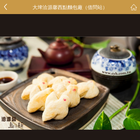
大埤洽源馨西點麵包廠（借問站）