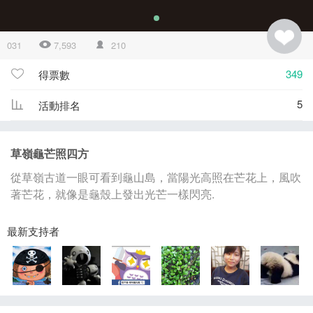
031
7,593
210
349
得票數
5
活動排名
草嶺龜芒照四方
從草嶺古道一眼可看到龜山島，當陽光高照在芒花上，風吹
著芒花，就像是龜殼上發出光芒一樣閃亮.
最新支持者