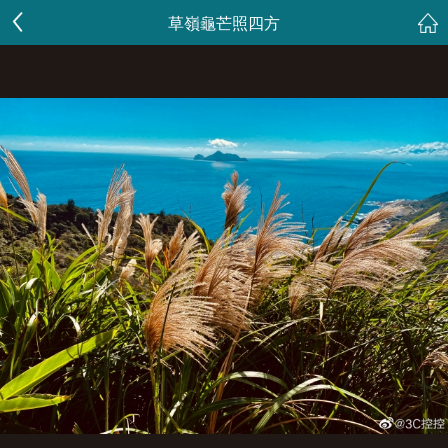
草嶺龜芒照四方