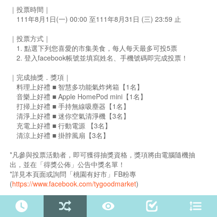
｜投票時間｜
111年8月1日(一) 00:00 至111年8月31日 (三) 23:59 止
｜投票方式｜
1. 點選下列您喜愛的市集美食，每人每天最多可投5票
2. 登入facebook帳號並填寫姓名、手機號碼即完成投票！
｜完成抽獎．獎項｜
料理上好禮 ■ 智慧多功能氣炸烤箱【1名】
音樂上好禮 ■ Apple HomePod mini【1名】
打掃上好禮 ■ 手持無線吸塵器【1名】
清淨上好禮 ■ 迷你空氣清淨機【3名】
充電上好禮 ■ 行動電源 【3名】
清涼上好禮 ■ 掛脖風扇【3名】
*凡參與投票活動者，即可獲得抽獎資格，獎項將由電腦隨機抽
出，並在「得獎公佈」公告中獎名單！
*詳見本頁面或詢問「桃園有好市」FB粉專
(
https://www.facebook.com/tygoodmarket
)