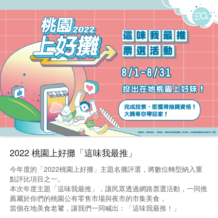
2022 桃園上好攤「這味我最推」
今年度的「2022桃園上好攤」主題名攤評選，將數位轉型納入重
點評比項目之一。
本次年度主題「這味我最推」，讓民眾透過網路票選活動，一同推
薦屬於你們的桃園公有零售市場與夜市的市集美食，
當個在地美食老饕，讓我們一同喊出：「這味我最推！」