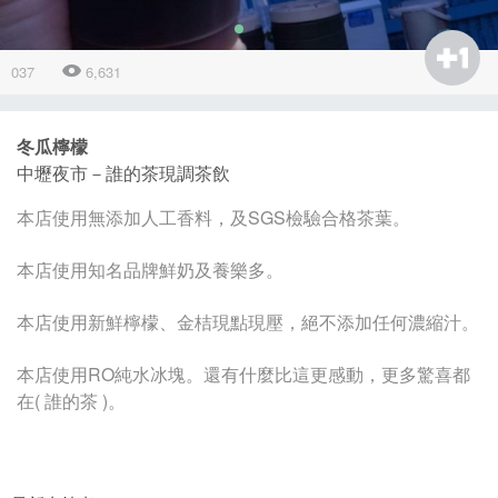
037
6,631
冬瓜檸檬
中壢夜市－誰的茶現調茶飲
本店使用無添加人工香料，及SGS檢驗合格茶葉。
本店使用知名品牌鮮奶及養樂多。
本店使用新鮮檸檬、金桔現點現壓，絕不添加任何濃縮汁。
本店使用RO純水冰塊。還有什麼比這更感動，更多驚喜都
在( 誰的茶 )。