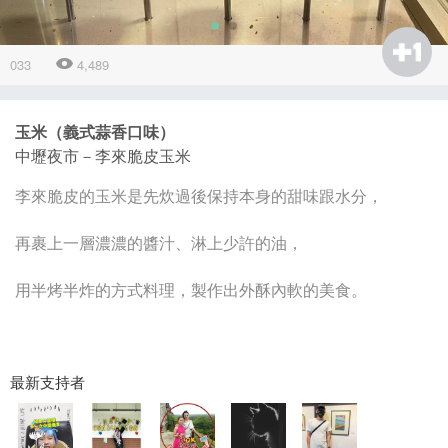
033
4,489
玉米（義式蒜香口味）
中壢夜市－李來脆皮玉米
李來脆皮的玉米是先炊過後保持本身的甜味跟水分，
再裹上一層濃濃的醬汁、淋上少許的油，
用半烤半炸的方式料理，製作出外酥內軟的美食。
最新支持者