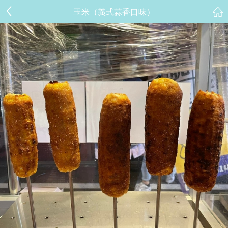
玉米（義式蒜香口味）