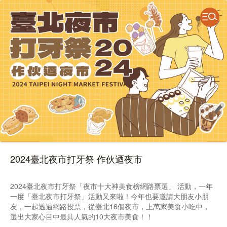
2024臺北夜市打牙祭 作伙迺夜市
2024臺北夜市打牙祭「夜市十大神美食榜網路票選」 活動，一年
一度「臺北夜市打牙祭」活動又來啦！今年也要邀請大朋友小朋
友，一起透過網路投票，從臺北16個夜市，上萬家美食小吃中，
選出大家心目中最具人氣的10大夜市美食！！