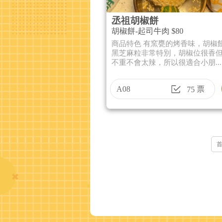
丞祖胡椒餅
胡椒餅-起司牛肉 $80
商品特色 有窯甕的烤香味，胡椒
黑芝麻粒非常特別，胡椒位很香
不重不會太辣，所以很適合小朋...
A08
票
75