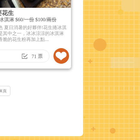
要花生
淇淋 $60/一份 $100/兩份
色 夏日消暑的好夥伴!花生捲冰淇
是其中之一，冰冰涼涼的冰淇淋
香脆的花生粉再加上點...
票
71
末頁