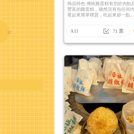
商品特色 傳統雞蛋糕有別於內餡
豐富的雞蛋糕，雖然沒有包任何
看起來簡單樸質，吃起來卻一點...
A11
票
71