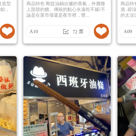
及造型
商品特色 剛從油鍋出爐的香氣，外層撒
商品特
內餡，
上甜甜的糖。傳統的點心永遠吃不膩!不
過..
論是在菜市場還是夜市裡，雙...
的太沒口
A10
票
A09
72