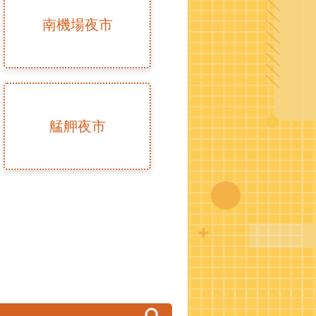
南機場夜市
艋舺夜市