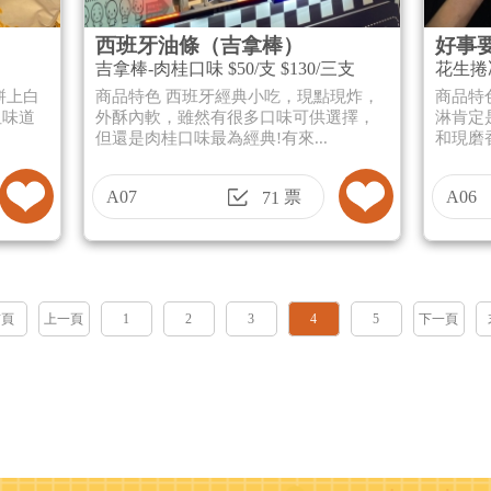
西班牙油條（吉拿棒）
好事
吉拿棒-肉桂口味 $50/支 $130/三支
花生捲冰
餅上白
商品特色 西班牙經典小吃，現點現炸，
商品特
但味道
外酥內軟，雖然有很多口味可供選擇，
淋肯定
但還是肉桂口味最為經典!有來...
和現磨
A07
票
A06
71
首頁
上一頁
1
2
3
4
5
下一頁