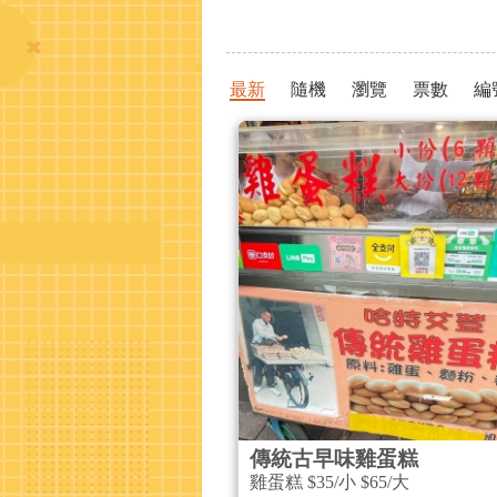
最新
隨機
瀏覽
票數
編
傳統古早味雞蛋糕
雞蛋糕 $35/小 $65/大