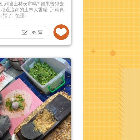
色 到過士林夜市嗎?!如果曾經去
卻沒吃過這家的士林大香腸..那就真
福了..在經...
票
85