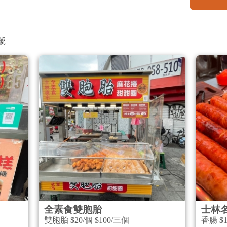
號
全素食雙胞胎
士林
雙胞胎 $20/個 $100/三個
香腸 $1