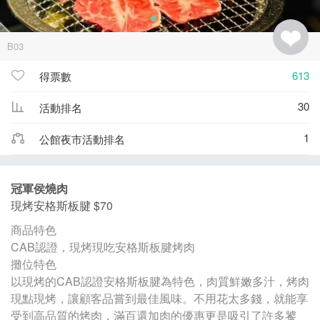
B03
613
得票數
30
活動排名
1
公館夜市活動排名
冠軍侯燒肉
現烤安格斯板腱 $70
商品特色
CAB認證，現烤現吃安格斯板腱烤肉
攤位特色
以現烤的CAB認證安格斯板腱為特色，肉質鮮嫩多汁，烤肉
現點現烤，讓顧客品嘗到最佳風味。不用花太多錢，就能享
受到高品質的烤肉，滿百還加肉的優惠更是吸引了許多饕