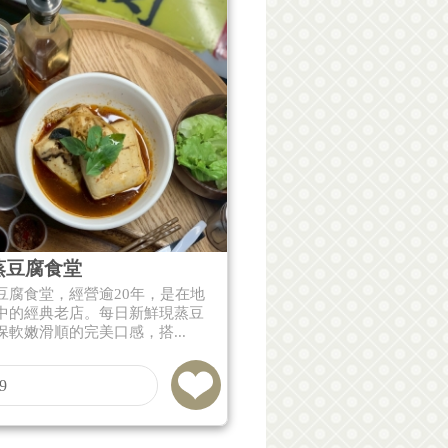
蒸豆腐食堂
豆腐食堂，經營逾20年，是在地
中的經典老店。每日新鮮現蒸豆
保軟嫩滑順的完美口感，搭...
9