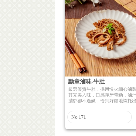
勳章滷味-牛肚
嚴選優質牛肚，採用慢火細心滷
其完美入味，口感彈牙帶勁，滷
濃郁卻不過鹹，恰到好處地襯托出牛
No.171