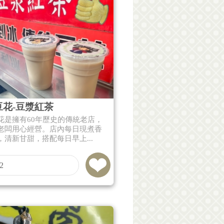
豆花-豆漿紅茶
花是擁有60年歷史的傳統老店，
老闆用心經營。店內每日現煮香
，清新甘甜，搭配每日早上...
2