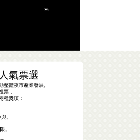
食人氣票選
動整體夜市產業發展。
投票，
兩種獎項：
參與。
為限。