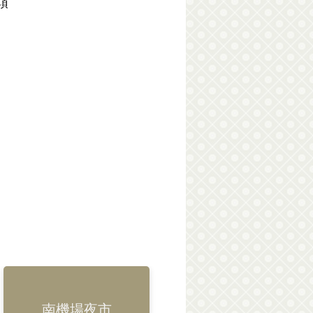
項
南機場夜市