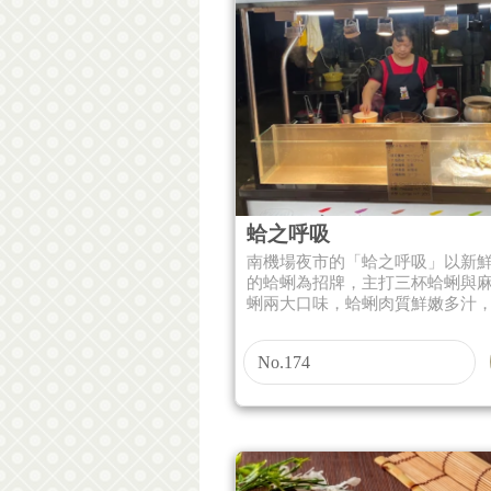
蛤之呼吸
南機場夜市的「蛤之呼吸」以新
的蛤蜊為招牌，主打三杯蛤蜊與
蜊兩大口味，蛤蜊肉質鮮嫩多汁，搭
No.174