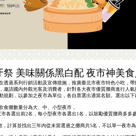
打牙祭 美味關係黑白配 夜市神美
在透過系列行銷活動及宣傳措施，推廣臺北市夜市特色小吃，帶
，邀請國內外觀光客及消費者，針對各大夜市優質攤商進行人氣
選活動規劃，以參加之夜市為單位，各自票選出適當名額。選出以下
市以飲食攤數量分為大、中、小型夜市，
夜市各選出前2名，每小型夜市各選出1名，以鼓勵優質攤商多多
票數，計算並找出三年內從未當選過之攤商共5名，不以單一夜市