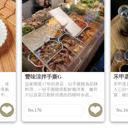
豐味涼拌手撕G
禾甲
製，使
這家開業17年的老店，以手撕雞為招牌
禾甲蒸
汁香氣
料理，一份手撕雞搭配鮮脆洋蔥、嫩筍
人心目
...
片以及當日新鮮供應的四種時令蔬...
腐，確
No.170
No.16