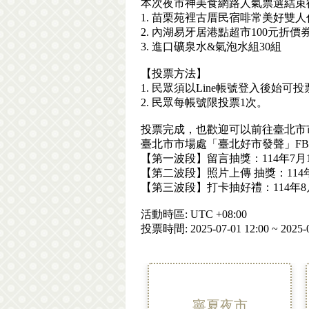
本次夜市神美食網路人氣票選結束
1. 苗栗苑裡古厝民宿啡常美好雙人
2. 內湖易牙居港點超市100元折價券
3. 進口礦泉水&氣泡水組30組
【投票方法】
1. 民眾須以Line帳號登入後始可投
2. 民眾每帳號限投票1次。
投票完成，也歡迎可以前往臺北市
臺北市市場處「臺北好市發聲」F
【第一波段】留言抽獎：114年7月1日
【第二波段】照片上傳 抽獎：114年7
【第三波段】打卡抽好禮：114年8月1
活動時區: UTC +08:00
投票時間: 2025-07-01 12:00 ~ 2025-0
寧夏夜市