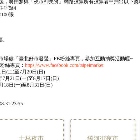
後，將由參與「夜市神美食」網路投票所有投票者中抽出以下獎
住宿5組
100張
票。
市場處「臺北好市發聲」FB粉絲專頁，參加互動抽獎活動喔~
B粉絲專頁：
https://www.facebook.com/taipeimarket
(二)至7月20日(日)
月21日(一)至8月17日(日)
8日(一)至8月31日(日)
8-31 23:55
士林夜市
饒河街夜市