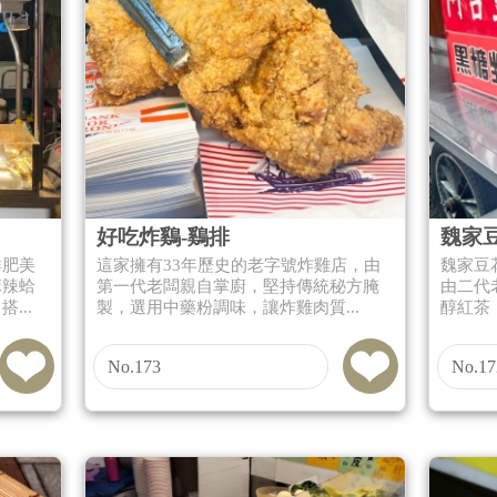
好吃炸鷄-鷄排
魏家
鮮肥美
這家擁有33年歷史的老字號炸雞店，由
魏家豆
麻辣蛤
第一代老闆親自掌廚，堅持傳統秘方腌
由二代
...
製，選用中藥粉調味，讓炸雞肉質...
醇紅茶
No.173
No.17