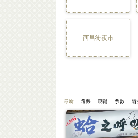
西昌街夜市
最新
隨機
瀏覽
票數
編