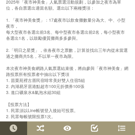
2025年「夜市神美食」人氣票選活動規劃，以參加之夜市為單
位，各自票選出適當名額。選出以下兩種獎項：
1. 「夜市神美食獎」：17處夜市以飲食攤數量分為大、中、小型
夜市，
每大型夜市各選出前3名、每中型夜市各選出前2名，每小型夜市
各選出1名，以鼓勵優質攤商多多參與。
2.「明日之星獎」，依各夜市之票數，計算並找出三年內從未當選
過之攤商共5名，不以單一夜市為限。
本次夜市神美食網路人氣票選結束後，將由參與「夜市神美食」網
路投票所有投票者中抽出以下獎項
1. 苗栗苑裡古厝民宿啡常美好雙人住宿5組
2. 內湖易牙居港點超市100元折價券100張
3. 進口礦泉水&氣泡水組30組
【投票方法】
1. 民眾須以Line帳號登入後始可投票。
2. 民眾每帳號限投票1次。
投票完成，也歡迎可以前往臺北市市場處「臺北好市發聲」FB粉
絲專頁，參加互動抽獎活動喔~