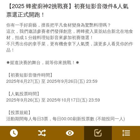
【2025 蜂蜜廚神2挑戰賽】初賽短影音徵件&人氣
票選正式開跑！
你有一手好廚藝，擅長把平凡食材變身為驚艷料理嗎？
這次，我們邀請參賽者們發揮創意，將蜂蜜入菜並結合新北在地食
材，拍成１分鐘料理短影音來參加初賽徵選！
不只秀出你的拿手菜，更有機會拿下人氣獎，讓更多人看見你的作
品！
✸挺進決賽的舞台，就等你來挑戰！✸
【初賽短影音徵件時間】
2025年6月27(五) 至 2025年9月26日(五) 23:59
【人氣投票時間】
2025年9月26(五) 至 2025年10月17日(五) 23:59
【投票規範】
活動期間每人每日3票，每日00:00刷新投票數 (不能投同一人)
【入選決賽及人氣獎公布】
入選決賽公布時間2025年10月17日(二) 中午12:00