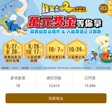
參選數量
總投票數
訪問量
78
10,613
73,556
我要報名