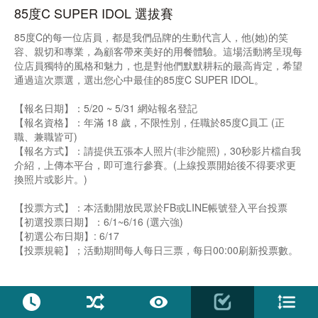
85度C SUPER IDOL 選拔賽
85度C的每一位店員，都是我們品牌的生動代言人，他(她)的笑
容、親切和專業，為顧客帶來美好的用餐體驗。這場活動將呈現每
位店員獨特的風格和魅力，也是對他們默默耕耘的最高肯定，希望
通過這次票選，選出您心中最佳的85度C SUPER IDOL。
【報名日期】：5/20 ~ 5/31 網站報名登記
【報名資格】：年滿 18 歲，不限性別，任職於85度C員工 (正
職、兼職皆可)
【報名方式】：請提供五張本人照片(非沙龍照)，30秒影片檔自我
介紹，上傳本平台，即可進行參賽。(上線投票開始後不得要求更
換照片或影片。)
【投票方式】：本活動開放民眾於FB或LINE帳號登入平台投票
【初選投票日期】：6/1~6/16 (選六強)
【初選公布日期】: 6/17
【投票規範】；活動期間每人每日三票，每日00:00刷新投票數。
【六強爭霸賽日期】： 7/16 ~7/31 (票選方式同初選)
【得獎公布】：8/1