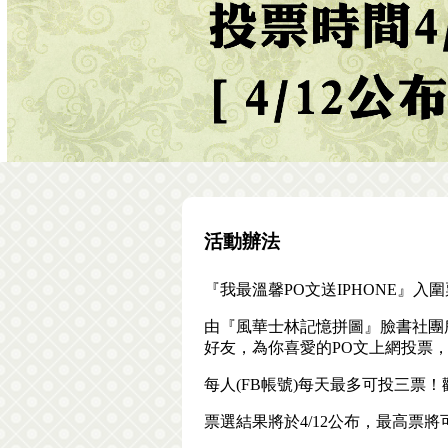
活動辦法
『我最溫馨PO文送IPHONE』入圍票
由『風華士林記憶拼圖』臉書社團所
好友，為你喜愛的PO文上網投票
每人(FB帳號)每天最多可投三票
票選結果將於4/12公布，最高票將可