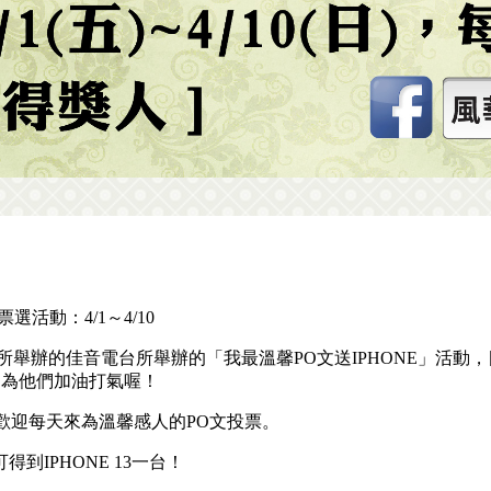
選活動：4/1～4/10
舉辦的佳音電台所舉辦的「我最溫馨PO文送IPHONE」活動
，為他們加油打氣喔！
！歡迎每天來為溫馨感人的PO文投票。
得到IPHONE 13一台！