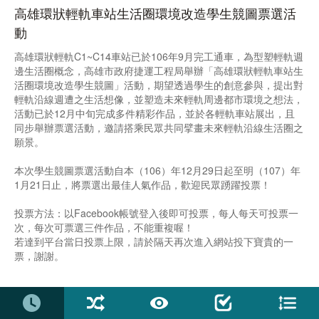
高雄環狀輕軌車站生活圈環境改造學生競圖票選活
動
高雄環狀輕軌C1~C14車站已於106年9月完工通車，為型塑輕軌週
邊生活圈概念，高雄市政府捷運工程局舉辦「高雄環狀輕軌車站生
活圈環境改造學生競圖」活動，期望透過學生的創意參與，提出對
輕軌沿線週遭之生活想像，並塑造未來輕軌周邊都市環境之想法，
活動已於12月中旬完成多件精彩作品，並於各輕軌車站展出，且
同步舉辦票選活動，邀請搭乘民眾共同擘畫未來輕軌沿線生活圈之
願景。
本次學生競圖票選活動自本（106）年12月29日起至明（107）年
1月21日止，將票選出最佳人氣作品，歡迎民眾踴躍投票！
投票方法：以Facebook帳號登入後即可投票，每人每天可投票一
次，每次可票選三件作品，不能重複喔！
若達到平台當日投票上限，請於隔天再次進入網站投下寶貴的一
票，謝謝。
活動時區: UTC +08:00
投票時間: 2017-12-29 00:00 ~ 2018-01-21 23:55