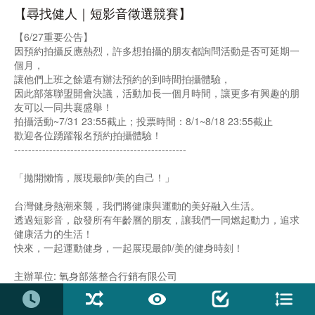
【尋找健人｜短影音徵選競賽】
【6/27重要公告】
因預約拍攝反應熱烈，許多想拍攝的朋友都詢問活動是否可延期一
個月，
讓他們上班之餘還有辦法預約的到時間拍攝體驗，
因此部落聯盟開會決議，活動加長一個月時間，讓更多有興趣的朋
友可以一同共襄盛舉！
拍攝活動~7/31 23:55截止；投票時間：8/1~8/18 23:55截止
歡迎各位踴躍報名預約拍攝體驗！
-------------------------------------------------
「拋開懶惰，展現最帥/美的自己！」
台灣健身熱潮來襲，我們將健康與運動的美好融入生活。
透過短影音，啟發所有年齡層的朋友，讓我們一同燃起動力，追求
健康活力的生活！
快來，一起運動健身，一起展現最帥/美的健身時刻！
主辦單位: 氧身部落整合行銷有限公司
★★★【獎項及獎金】★★★