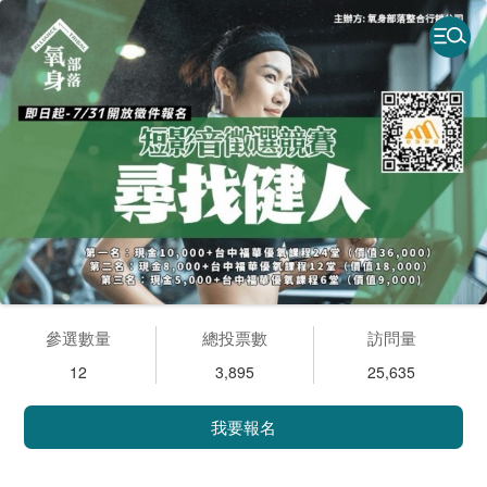
參選數量
總投票數
訪問量
12
3,895
25,635
我要報名