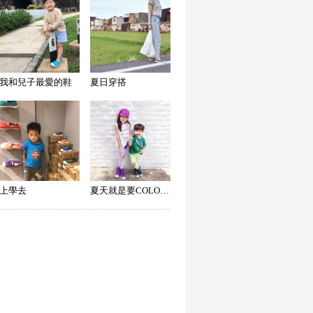
我和兒子最愛的鞋
夏日穿搭
上學去
夏天就是要COLORFUL!