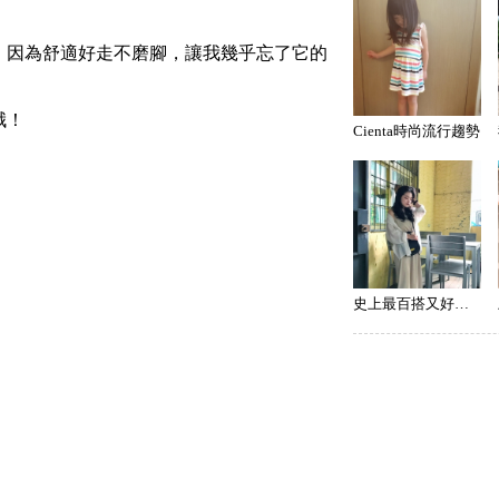
，因為舒適好走不磨腳，讓我幾乎忘了它的
哦！
Cienta時尚流行趨勢
史上最百搭又好走的帆布鞋-Cienta西班牙香香鞋