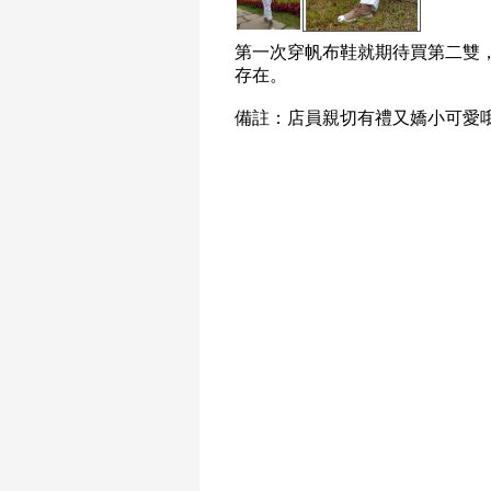
第一次穿帆布鞋就期待買第二雙
存在。
備註：店員親切有禮又嬌小可愛