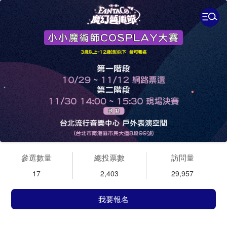
參選數量
總投票數
訪問量
17
2,403
29,957
我要報名