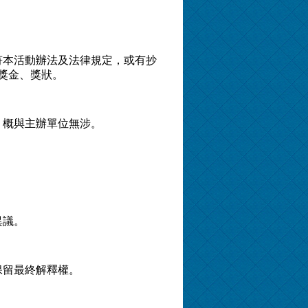
符本活動辦法及法律規定，或有抄
獎金、獎狀。
，概與主辦單位無涉。
異議。
保留最終解釋權。