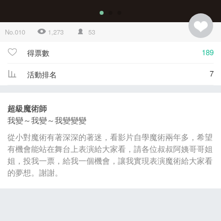
No.010
1,273
53
189
得票數
7
活動排名
超級魔術師
我變～我變～我變變變
從小對魔術有著深深的著迷，看影片自學魔術兩年多，希望
有機會能站在舞台上表演給大家看，請各位叔叔阿姨哥哥姐
姐，投我一票，給我一個機會，讓我實現表演魔術給大家看
的夢想。謝謝。