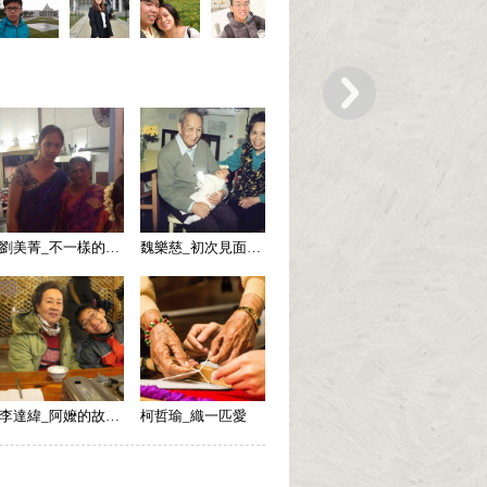
劉美菁_不一樣的外婆
魏樂慈_初次見面（竭盡所能的付出）
李達緯_阿嬤的故事，生命的河
柯哲瑜_織一匹愛