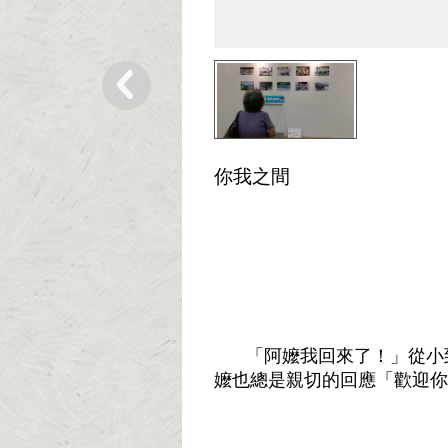
你我之間
「阿嬤我回來了！」從小
嬤也總是親切的回應「歡迎你