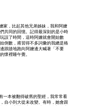
嬤家，比起其他兄弟姊妹，我和阿嬤
們共同的回憶。記得最深刻的是小時
玩誤了時間，這時阿嬤就會開始數
始倒數，甫習得不多詞彙的我總是格
邊踉蹌地跑向阿嬤邊大喊著「不要
的懷裡睡午覺。
有一本被翻得破舊的聖經，我常常看
，自小到大從未改變。有時，她會跟