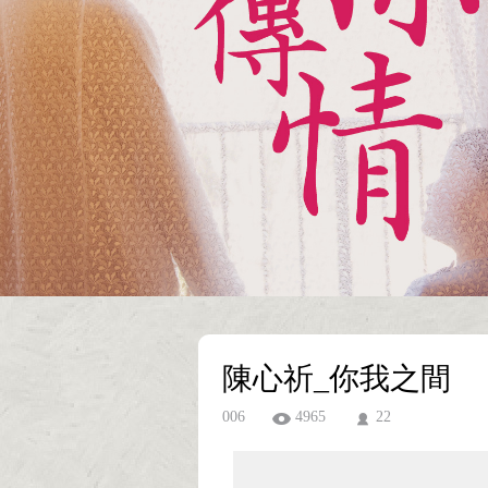
陳心祈_你我之間
006
4965
22