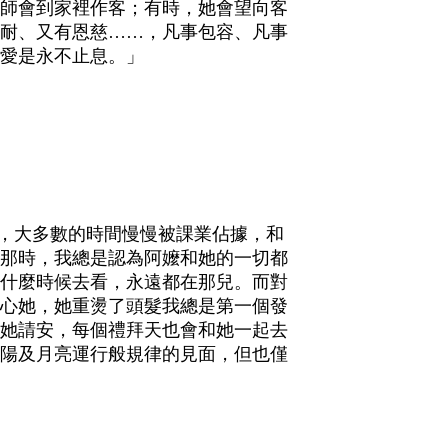
師會到家裡作客；有時，她會望向客
耐、又有恩慈
……
，凡事包容、凡事
愛是永不止息。」
，大多數的時間慢慢被課業佔據，和
那時，我總是認為阿嬤和她的一切都
什麼時候去看，永遠都在那兒。而對
心她，她重燙了頭髮我總是第一個發
她請安，每個禮拜天也會和她一起去
陽及月亮運行般規律的見面，但也僅