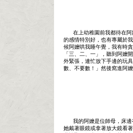
在上幼稚園前我都待在阿
的感情特別好，也有專屬於我
候阿嬤哄我睡午覺，我有時貪
「三、二、一」，聽到阿嬤開
外緊張，連忙放下手邊的玩具
數、不要數！」然後窩進阿嬤
我的阿嬤是位師母，床邊
她戴著眼鏡或拿著放大鏡看著