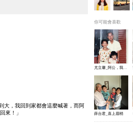
你可能會喜歡
尤立馨_阿公，我愛您
到大，我回到家都會這麼喊著，而阿
回來！」
薛台君_喜上眉梢