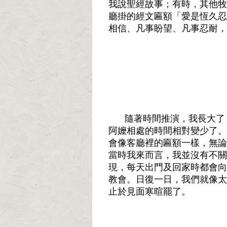
我說聖經故事；有時，其他牧
廳掛的經文匾額「愛是恆久忍
相信、凡事盼望、凡事忍耐，
隨著時間推演，我長大了
阿嬤相處的時間相對變少了。
會像客廳裡的匾額一樣，無論
當時我來而言，我並沒有不關
現，每天出門及回家時都會向
教會。日復一日，我們就像太
止於見面寒暄罷了。