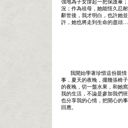
強地為子女撐起一把保護傘；
況；作為祖母，她能恆久忍耐
辭世後，我才明白，也許她並
許，她也將走到生命的盡頭
…
我開始學著珍惜這份親情
事，夏天的夜晚，擺幾張椅子
的夜晚，切一盤水果，和她窩
我的生活，不論是參加我們班
也分享我的心情，把開心的事
回應。