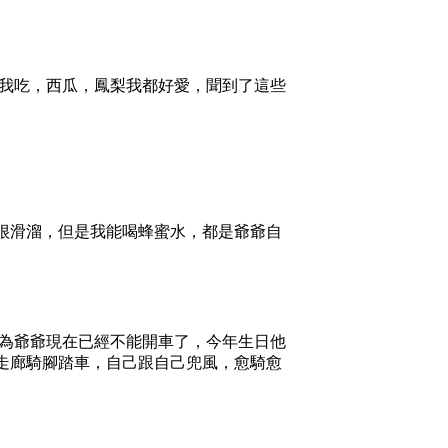
我吃，西瓜，鳳梨我都好愛，聞到了這些
甜很滑溜，但是我能喝蜂蜜水，都是爺爺自
為爺爺現在已經不能開車了，今年生日他
的走廊騎腳踏車，自己跟自己兜風，愈騎愈
。