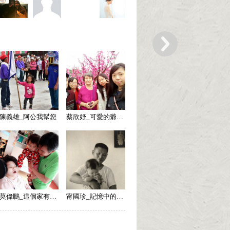
陳義雄_阿公我幫您
蔡欣妤_可愛的爺爺阿嬤
莫偉鵬_這個家有樂芙（LOVE）真好！
甯國珍_記憶中的爺爺