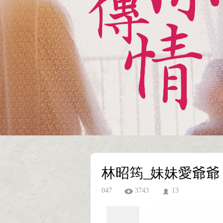
林昭筠_妹妹愛爺爺
047
3743
13