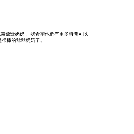
識爺爺奶奶， 我希望他們有更多時間可以
是很棒的爺爺奶奶了。