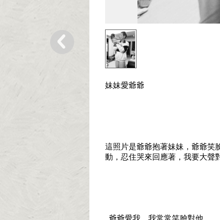
妹妹愛爺爺
這照片是爺爺抱著妹妹，爺爺笑
動，忍住哭來回應著，我要大聲
爺爺愛我，我常常笑臉對他。