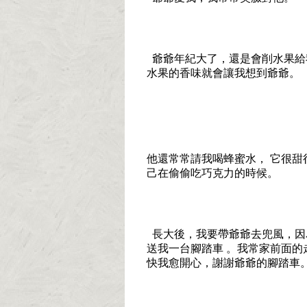
爺爺年紀大了，還是會削水果給
水果的香味就會讓我想到爺爺。
他還常常請我喝蜂蜜水， 它很
己在偷偷吃巧克力的時候。
長大後，我要帶爺爺去兜風，因
送我一台腳踏車 。我常家前面
快我愈開心，謝謝爺爺的腳踏車