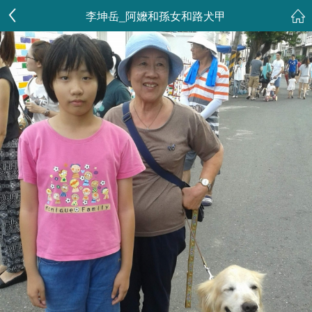
李坤岳_阿嬤和孫女和路犬甲