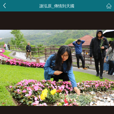
謝泓原_傳情到天國