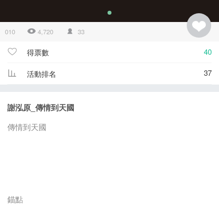
010
4,720
33
40
得票數
37
活動排名
謝泓原_傳情到天國
傳情到天國
錨點