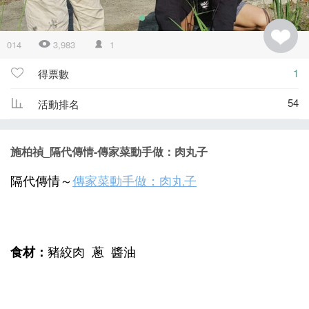
014
3,983
1
1
得票數
54
活動排名
施柏禎_隔代傳情-傳家菜動手做：肉丸子
傳家菜動手做：肉丸子
隔代傳情～
食材：
豬絞肉
蔥
醬油