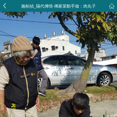
施柏禎_隔代傳情-傳家菜動手做：肉丸子