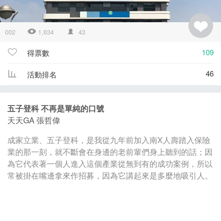
002
1,634
43
109
得票數
46
活動排名
五子登科 不再是單純的口號
天天GA 張哲偉
成家立業、五子登科，是我從九年前加入南X人壽踏入保險
業的那一刻，就不斷會在身邊的老前輩們身上聽到的話；因
為它代表著一個人進入這個產業從無到有的成功案例，所以
常被掛在嘴邊拿來作招募，因為它講起來是多麼地吸引人。