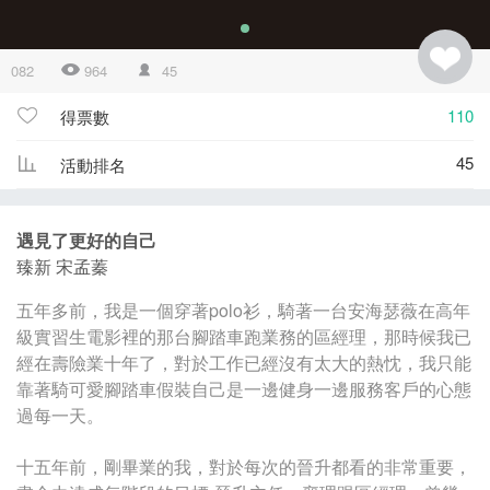
082
964
45
110
得票數
45
活動排名
遇見了更好的自己
臻新 宋孟蓁
五年多前，我是一個穿著polo衫，騎著一台安海瑟薇在高年
級實習生電影裡的那台腳踏車跑業務的區經理，那時候我已
經在壽險業十年了，對於工作已經沒有太大的熱忱，我只能
靠著騎可愛腳踏車假裝自己是一邊健身一邊服務客戶的心態
過每一天。
十五年前，剛畢業的我，對於每次的晉升都看的非常重要，