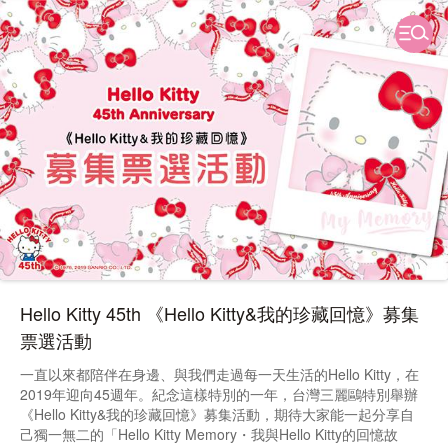
Hello Kitty 45th 《Hello Kitty&我的珍藏回憶》募集
票選活動
一直以來都陪伴在身邊、與我們走過每一天生活的Hello Kitty，在
2019年迎向45週年。紀念這樣特別的一年，台灣三麗鷗特別舉辦
《Hello Kitty&我的珍藏回憶》募集活動，期待大家能一起分享自
己獨一無二的「Hello Kitty Memory・我與Hello Kitty的回憶故