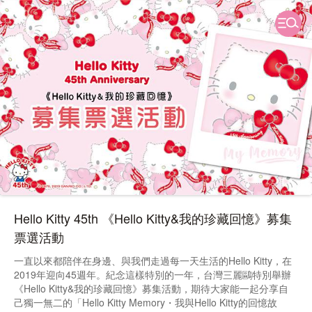
Hello Kitty 45th 《Hello Kitty&我的珍藏回憶》募集
票選活動
一直以來都陪伴在身邊、與我們走過每一天生活的Hello Kitty，在
2019年迎向45週年。紀念這樣特別的一年，台灣三麗鷗特別舉辦
《Hello Kitty&我的珍藏回憶》募集活動，期待大家能一起分享自
己獨一無二的「Hello Kitty Memory・我與Hello Kitty的回憶故