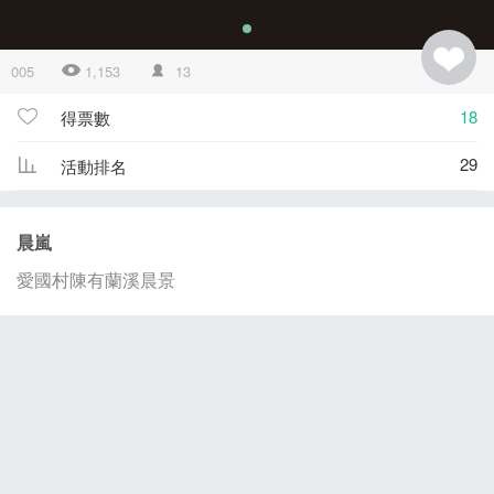
005
1,153
13
18
得票數
29
活動排名
晨嵐
愛國村陳有蘭溪晨景