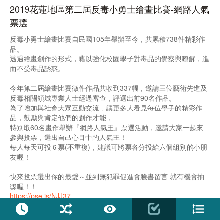
2019花蓮地區第二屆反毒小勇士繪畫比賽-網路人氣
票選
反毒小勇士繪畫比賽自民國105年舉辦至今，共累積738件精彩作
品。
透過繪畫創作的形式，藉以強化校園學子對毒品的覺察與瞭解，進
而不受毒品誘惑。
今年第二屆繪畫比賽徵件作品共收到337幅，邀請三位藝術先進及
反毒相關領域專業人士經過審查，評選出前90名作品。
為了增加與社會大眾互動交流，讓更多人看見每位學子的精彩作
品，鼓勵與肯定他們的創作才能，
特別取60名畫作舉辦『網路人氣王』票選活動，邀請大家一起來
參與投票，選出自己心目中的人氣王！
每人每天可投６票(不重複)，建議可將票各分投給六個組別的小朋
友喔！
快來投票選出你的最愛～並到無犯罪促進會臉書留言 就有機會抽
獎喔！！
https://pse.is/NJJ37
※因得獎獎項不重複，所以人氣票選入圍者不包含已評選出之金、