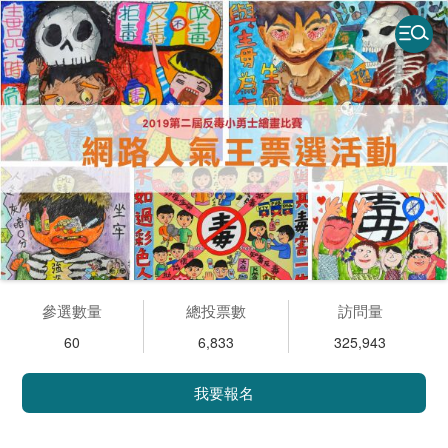
參選數量
總投票數
訪問量
60
6,833
325,943
我要報名