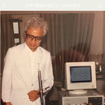
台灣中醫脈診儀之父–-汪叔游教授