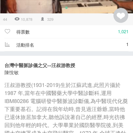
44
10,878
329
1,021
得票數
1
活動排名
台灣中醫脈診儀之父–-汪叔游教授
陳悅敏
汪叔游教授(1931-2019)生於江蘇武進,此照片攝於
1987 年,當年在中國醫藥大學中醫診斷科,運用
IBM80286 電腦研發中醫脈波診斷儀,為中醫現代化奠
下重要基石。記得在我年幼時,曾見過汪爺爺,當時他
已退休旅居加拿大,聽他訴說著自己的經歷,時光彷彿
回到他年輕的時代。大學畢業於國防醫學院後,到美
國太空總署成為太空飛行醫官。1972 年,全球正逢針