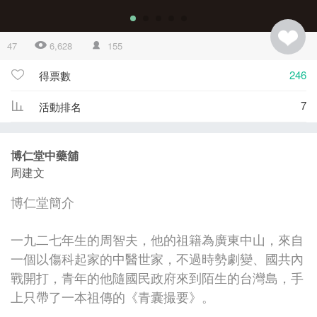
47
6,628
155
246
得票數
7
活動排名
博仁堂中藥舖
周建文
博仁堂簡介
一九二七年生的周智夫，他的祖籍為廣東中山，來自
一個以傷科起家的中醫世家，不過時勢劇變、國共內
戰開打，青年的他隨國民政府來到陌生的台灣島，手
上只帶了一本祖傳的《青囊撮要》。