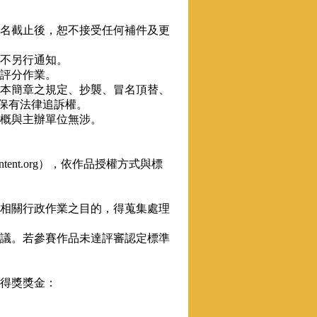
報名截止後，恕不接受任何補件及更
，不另行通知。
選評分作業。
符本簡章之規定、抄襲、冒名頂替、
保有法律追訴權。
，概與主辦單位無涉。
moncontent.org），依作品授權方式與標
及相關行政作業之目的，得蒐集處理
異議。若參賽作品未達評審認定標準
與得獎獎金：