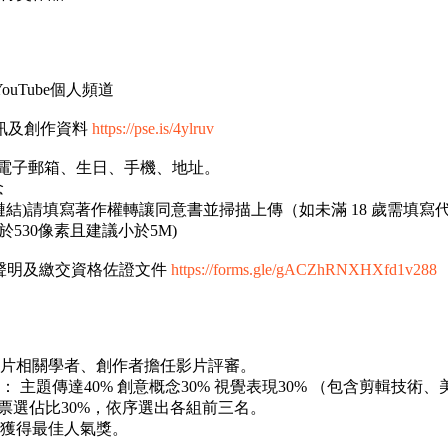
uTube個人頻道
資訊及創作資料
https://pse.is/4ylruv
電子郵箱、生日、手機、地址。
念
影片鏈結)請填寫著作權轉讓同意書並掃描上傳（如未滿 18 歲需填
於530像素且建議小於5M)
參賽聲明及繳交資格佐證文件
https://forms.gle/gACZhRNXHXfd1v288
錄片相關學者、創作者擔任影片評審。
 主題傳達40% 創意概念30% 視覺表現30% （包含剪輯技術
氣票選佔比30%，依序選出各組前三名。
者獲得最佳人氣獎。