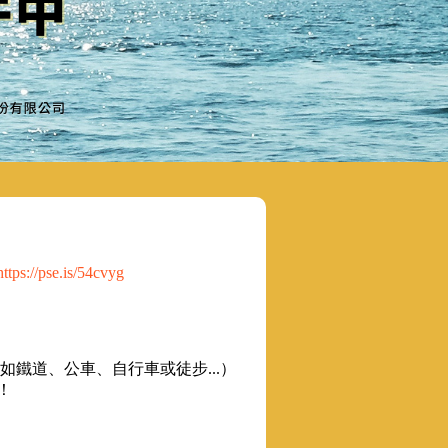
https://pse.is/54cvyg
鐵道、公車、自行車或徒步...）
！