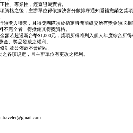
公正性、專業性，經查證屬實者。
獎項資格之後，主辦單位得依據決審分數排序通知遞補撤銷之獎
。
行領獎與聯繫，且得獎團隊須於指定時間前繳交所有獎金領取相
料不完全者，得撤銷其得獎資格。
金額若超過新台幣$1,000元，獎項所得將列入個人年度綜合所
獎金、獎品發放之權利。
時修訂並公佈於本會網站。
動之各項規定，且主辦單位有更改之權利。
aveler@gmail.com