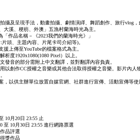
拍攝及呈現手法，動畫拍攝、劇情演繹、舞蹈創作、旅行vlog
、大溪、梗枋、外澳」五漁村蘭海時光為主。
定為「作品名稱－《2023我們的蘭海時光》」
(含:片頭、主題內容、片尾卡司介紹等)。
支援上傳至YouTube的檔案格式為主。
920x1080(1080 Pixel）以上。
中文發音的部分需附上中文翻譯，並對翻譯內容負責。
選用以創作CC授權之音樂或其他合法取得授權之音樂。影片內人
品。
始檔案，以供主辦單位放置自媒官網、社群進行宣傳、活動宣傳等
 10月20日 23:55 止
0 至 10月30日 23:55 進行網路票選
行作品評選
曉得獎作品