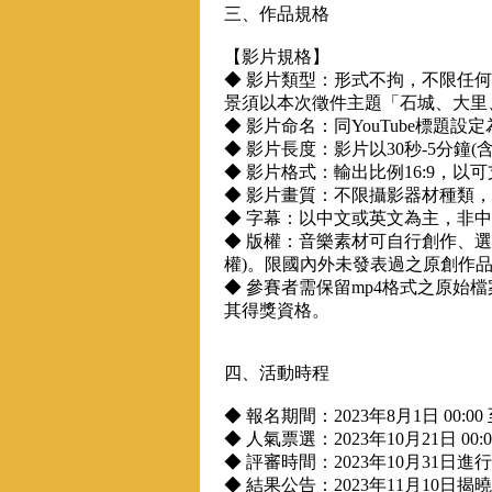
三、作品規格
【影片規格】
◆ 影片類型：形式不拘，不限任何
景須以本次徵件主題「石城、大里
◆ 影片命名：同YouTube標題設
◆ 影片長度：影片以30秒-5分鐘
◆ 影片格式：輸出比例16:9，以可
◆ 影片畫質：不限攝影器材種類，解析度1
◆ 字幕：以中文或英文為主，非
◆ 版權：音樂素材可自行創作、
權)。限國內外未發表過之原創作
◆ 參賽者需保留mp4格式之原
其得獎資格。
四、活動時程
◆ 報名期間：2023年8月1日 00:00 至
◆ 人氣票選：2023年10月21日 00:0
◆ 評審時間：2023年10月31日進
◆ 結果公告：2023年11月10日揭