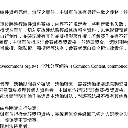
名繳件資料完備、無誤之責任，主辦單位無有另行催繳之義務；
辦單位將進行繳件資料審核，內容不符規定者，將判定報名失敗
布得獎名單前，切勿更改連結路徑或修改報名資料，以免影響甄
係自行創作，並確認擁有其作品版權與著作權；若參賽作品有不
屬實，主辦單位得取消參賽或得獎資格，並追回獎金、獎狀同時
、肖像權、隱私權、商標權等法令，參賽者應自負全權法律責任
reativecommons.org.tw）全球分享網站（Common Content, com
名管理、活動期間身分確認、活動聯繫、競賽活動相關訊息聯繫
同意蒐集處理其個人資料者，主辦單位得取消該參賽/得獎資格。
除能具體證明其他作品違反本活動辦法，對評審結果不得有其他
配由各團隊自行決定。
主辦單位得撤銷該獎項資格，團隊應無條件繳回已領之入選獎金
匿、虛偽等不實情事。
法院判決確定者。