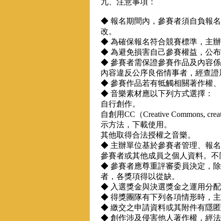
九、注意事項：
◆ 報名期間內，參賽者須自負報
改。
◆ 為確保報名符合競賽標準，主
◆ 為避免損害自己參賽權益，公
◆ 參賽者需保證參賽作品及內容
內容違反公序良俗情事者，經查證
◆ 參賽作品若有牴觸相關著作權
◆ 音樂素材應以下列方式選擇：
自行創作。
自創用CC（Creative Commons, c
示方法，下載使用。
其他取得合法授權之音樂。
◆ 主辦單位基於參賽者管理、報
參賽者或其他成員之個人資料。不
◆ 參賽者應尊重評審委員決定，
者，各獎項得以從缺。
◆ 入選獎金與決選獎金之運用分
◆ 得獎團隊有下列各項情形時，
◆ 繳交之申請資料或其附件有隱
◆ 創作涉及侵害他人著作權，經