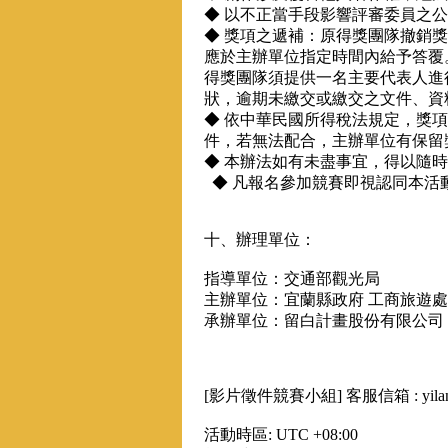
◆ 以不正當手段影響評審委員之
◆ 獎項之遞補：原得獎團隊撤銷
應於主辦單位指定時間內給予答覆
得獎團隊須提供一名主要代表人進
狀，逾期未繳交或繳交之文件、資
◆ 依中華民國所得稅法規定，獎項
件，若無法配合，主辦單位有保留
◆ 本辦法如有未盡事宜，得以隨
◆ 凡報名參加競賽即視認同本活
十、辦理單位：
指導單位：交通部觀光局
主辦單位：宜蘭縣政府 工商旅遊處
承辦單位：留白計畫股份有限公司
[影片徵件競賽小組] 客服信箱 : yilan.tr
活動時區: UTC +08:00