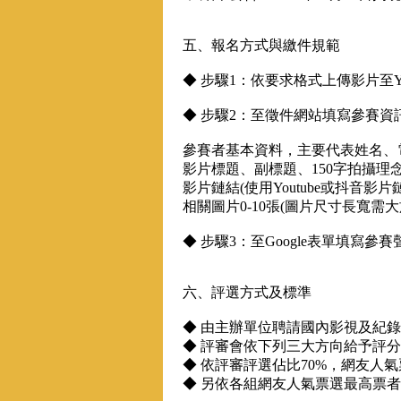
五、報名方式與繳件規範
◆ 步驟1：依要求格式上傳影片至Yo
◆ 步驟2：至徵件網站填寫參賽
參賽者基本資料，主要代表姓名、
影片標題、副標題、150字拍攝理
影片鏈結(使用Youtube或抖音
相關圖片0-10張(圖片尺寸長寬需大
◆ 步驟3：至Google表單填寫
六、評選方式及標準
◆ 由主辦單位聘請國內影視及紀
◆ 評審會依下列三大方向給予評分：
◆ 依評審評選佔比70%，網友人
◆ 另依各組網友人氣票選最高票