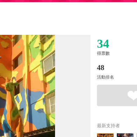
34
得票數
48
活動排名
最新支持者