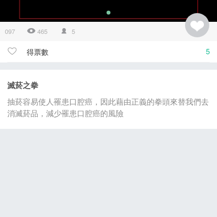
097
465
5
5
得票數
滅菸之拳
抽菸容易使人罹患口腔癌，因此藉由正義的拳頭來替我們去
消滅菸品，減少罹患口腔癌的風險