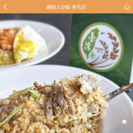
鋼鐵人炒飯-南屯店