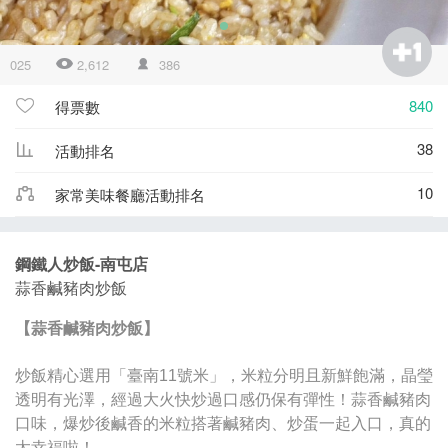
025
2,612
386
840
得票數
38
活動排名
10
家常美味餐廳活動排名
鋼鐵人炒飯-南屯店
蒜香鹹豬肉炒飯
【蒜香鹹豬肉炒飯】
炒飯精心選用「臺南11號米」，米粒分明且新鮮飽滿，晶瑩
透明有光澤，經過大火快炒過口感仍保有彈性！蒜香鹹豬肉
口味，爆炒後鹹香的米粒搭著鹹豬肉、炒蛋一起入口，真的
太幸福啦！